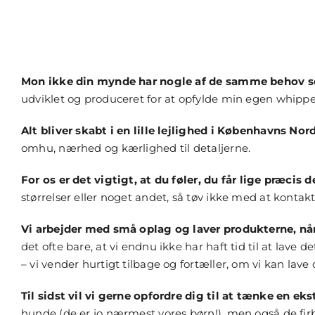
Mon ikke din mynde har nogle af de samme behov 
udviklet og produceret for at opfylde min egen whipp
Alt bliver skabt i en lille lejlighed i Københavns Nor
omhu, nærhed og kærlighed til detaljerne.
For os er det vigtigt, at du føler, du får lige præcis d
størrelser eller noget andet, så tøv ikke med at kontakte
Vi arbejder med små oplag og laver produkterne, når
det ofte bare, at vi endnu ikke har haft tid til at lave 
– vi vender hurtigt tilbage og fortæller, om vi kan lave d
Til sidst vil vi gerne opfordre dig til at tænke en ek
hunde (de er jo nærmest vores børn!), men også de fi