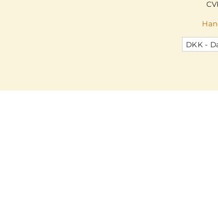
CV
Han
DKK - D