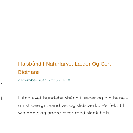
Halsbånd I Naturfarvet Læder Og Sort
Biothane
Comments
december 30th, 2025
·
Off
e
off
on
Halsbånd
Håndlavet hundehalsbånd i læder og biothane –
i
d.
naturfarvet
unikt design, vandtæt og slidstærkt. Perfekt til
læder
og
whippets og andre racer med slank hals.
sort
biothane