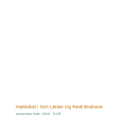
Halsbånd I Sort Læder Og Rødt Biothane
Comments
december 30th, 2025
·
Off