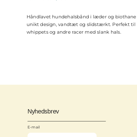
off
on
Halsbånd
Håndlavet hundehalsbånd i læder og biothane
i
sort
unikt design, vandtæt og slidstærkt. Perfekt til
læder
og
whippets og andre racer med slank hals.
gul
biothane
Nyhedsbrev
E-mail