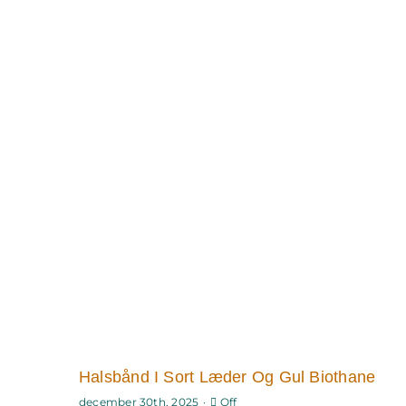
Halsbånd I Sort Læder Og Gul Biothane
Comments
december 30th, 2025
·
Off