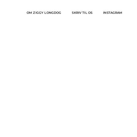
Skip
to
OM ZIGGY LONGDOG
SKRIV TIL OS
INSTAGRAM
content