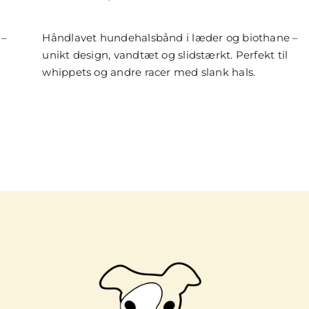
off
on
Halsbånd
 –
Håndlavet hundehalsbånd i læder og biothane –
i
sort
unikt design, vandtæt og slidstærkt. Perfekt til
læder
og
whippets og andre racer med slank hals.
rødt
biothane