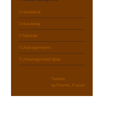
Halsbånd
Hundetøj
Tilbehør
Ukategoriseret
Uncategorized @da
Tweets
byTheme_Fusion