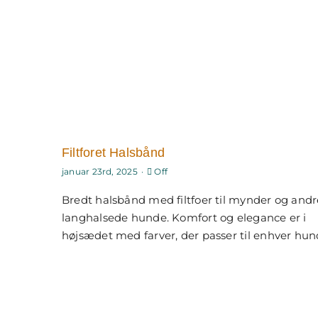
Filtforet Halsbånd
Comments
januar 23rd, 2025
·
Off
off
on
Bredt halsbånd med filtfoer til mynder og andr
Filtforet
halsbånd
langhalsede hunde. Komfort og elegance er i
højsædet med farver, der passer til enhver hun