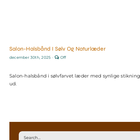
Salon-Halsbånd I Sølv Og Naturlæder
Comments
december 30th, 2025
·
Off
off
on
Salon-
Salon-halsbånd i sølvfarvet læder med synlige stikninger
halsbånd
i
ud.
sølv
og
naturlæder
Søg