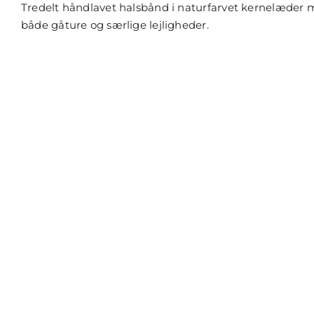
on
Tredelt håndlavet halsbånd i naturfarvet kernelæder med
Hundehalsbånd
i
både gåture og særlige lejligheder.
marmoreret
læder