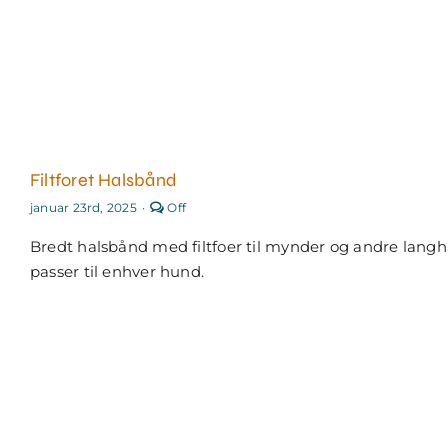
Filtforet Halsbånd
Comments
januar 23rd, 2025
·
Off
off
on
Bredt halsbånd med filtfoer til mynder og andre lang
Filtforet
halsbånd
passer til enhver hund.