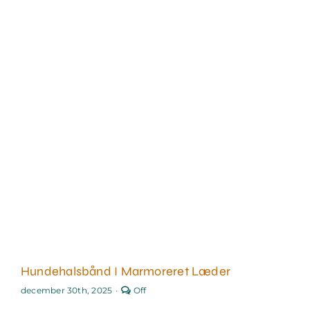
Hundehalsbånd I Marmoreret Læder
Comments
december 30th, 2025
·
Off
off