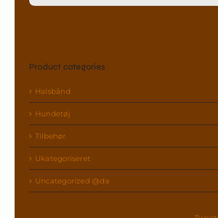
efter:
Product categories
Halsbånd
Hundetøj
Tilbehør
Ukategoriseret
Uncategorized @da
Tweet