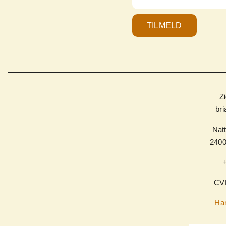
TILMELD
Z
br
Natt
240
CV
Han