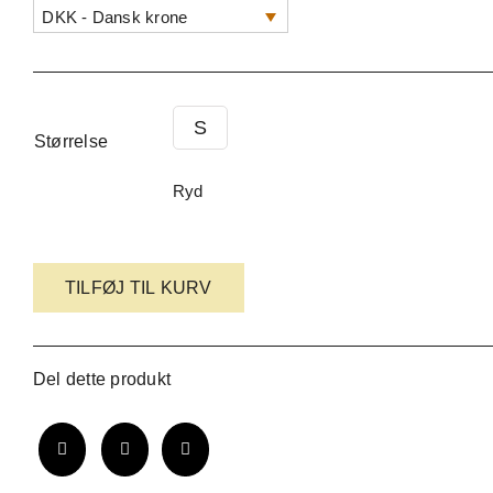
oprindelige
aktuelle
DKK - Dansk krone
pris
pris
var:
er:
S
250,00 kr..
100,00 kr..
Størrelse
Ryd
Salon-
TILFØJ TIL KURV
halsbånd
i
sølv
Del dette produkt
og
naturlæder
antal