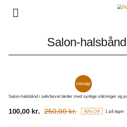
Skip
to
Toggle
content
Navigation
Salon-halsbånd 
Om Ziggy Longdog
Skriv til os
Instagram
Udsalg!
Salon-halsbånd i sølvfarvet læder med synlige stikninger og polst
250,00
kr.
100,00
kr.
60% Off
1 på lager
Den
Den