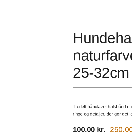
Hundehal
naturfar
25-32cm
Tredelt håndlavet halsbånd i 
ringe og detaljer, der gør det i
250,0
100,00
kr.