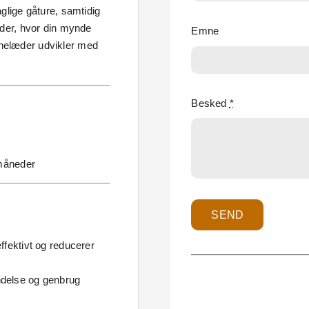
ige gåture, samtidig
heder, hvor din mynde
Emne
rnelæder udvikler med
Besked
*
 måneder
SEND
ffektivt og reducerer
ndelse og genbrug