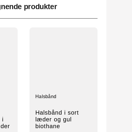
gnende produkter
Halsbånd
Halsbånd i sort
 i
læder og gul
æder
biothane