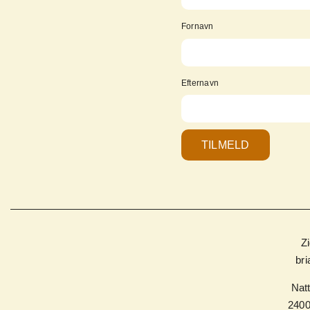
Fornavn
Efternavn
TILMELD
Z
br
Natt
240